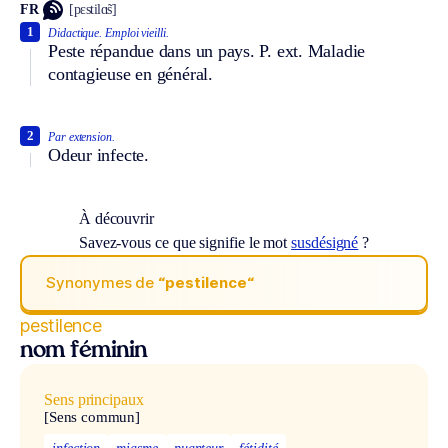
FR
[pɛstilɑ̃s]
1
Didactique.
Emploi vieilli.
Peste répandue dans un pays.
P. ext.
Maladie
contagieuse en général.
2
Par extension.
Odeur infecte.
À découvrir
Savez-vous ce que signifie le mot
susdésigné
?
Synonymes de
“pestilence“
pestilence
nom féminin
Sens principaux
[Sens commun]