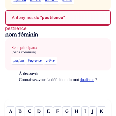
infection
miasme
puanteur
fétidité
Antonymes de
“pestilence“
pestilence
nom féminin
Sens principaux
[Sens commun]
parfum
fragrance
arôme
À découvrir
Connaissez-vous la définition du mot
dualisme
?
A
B
C
D
E
F
G
H
I
J
K