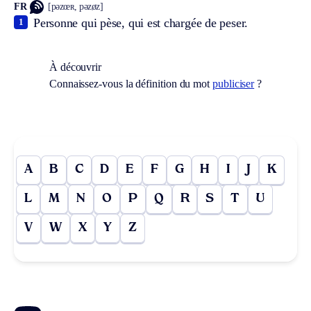
FR
[pəzœʀ, pəzøz]
Personne qui pèse, qui est chargée de peser.
1
À découvrir
Connaissez-vous la définition du mot
publiciser
?
A
B
C
D
E
F
G
H
I
J
K
L
M
N
O
P
Q
R
S
T
U
V
W
X
Y
Z