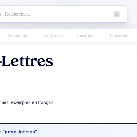
mmencez à chercher un mot dans le dictionnaire :
S
esults found.
Synonymes
Contraires
Locutions
Expressions
-Lettres
ymes, exemples en français
de
“pèse-lettres“