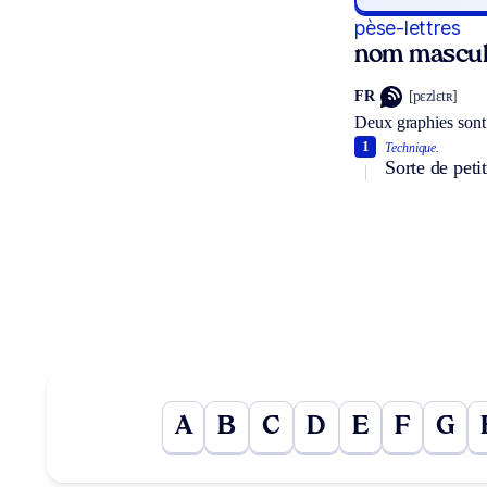
pèse-lettres
nom masculi
FR
[pɛzlɛtʀ]
Deux graphies sont 
1
Technique.
Sorte de peti
A
B
C
D
E
F
G