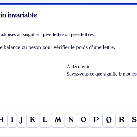
n invariable
admises au singulier :
pèse-lettre
ou
pèse-lettres
.
te balance ou peson pour vérifier le poids d’une lettre.
À découvrir
Savez-vous ce que signifie le mot
le
H
I
J
K
L
M
N
O
P
Q
R
S