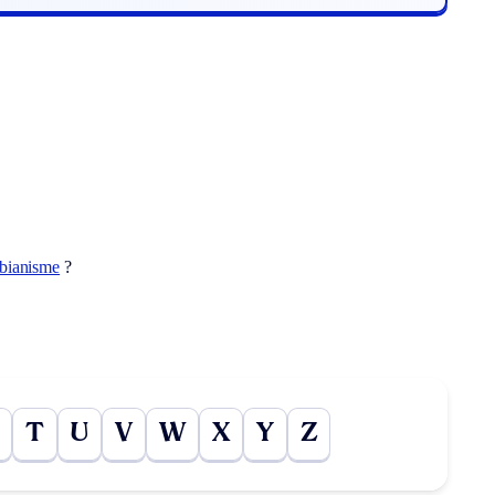
sbianisme
?
T
U
V
W
X
Y
Z