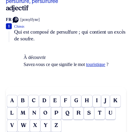
persulfuré, persulfurée
adjectif
FR
[pɛʀsylfyʀe]
1
Chimie.
Qui est composé de persulfure ; qui contient un excès
de soufre.
À découvrir
Savez-vous ce que signifie le mot
touristique
?
A
B
C
D
E
F
G
H
I
J
K
L
M
N
O
P
Q
R
S
T
U
V
W
X
Y
Z