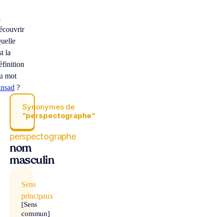
À
écouvrir
uelle
st la
éfinition
u mot
ansad
?
Synonymes de
“perspectographe“
perspectographe
nom
masculin
Sens
principaux
[Sens
commun]