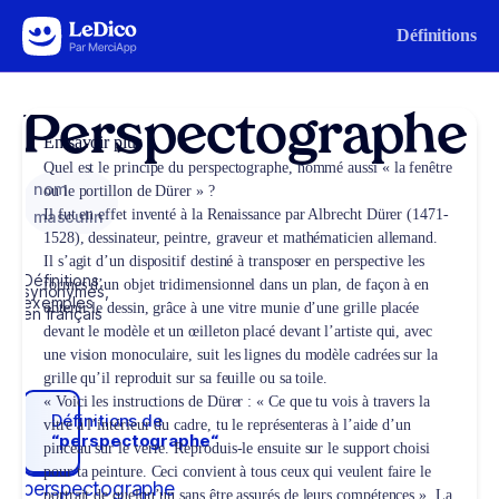
Aller au contenu
Définitions
Perspectographe
En savoir plus
Quel est le principe du perspectographe, nommé aussi « la fenêtre
nom
ou le portillon de Dürer » ?
Il fut en effet inventé à la Renaissance par Albrecht Dürer (1471-
masculin
1528), dessinateur, peintre, graveur et mathématicien allemand.
Il s’agit d’un dispositif destiné à transposer en perspective les
Définitions,
formes d’un objet tridimensionnel dans un plan, de façon à en
synonymes,
exemples
obtenir le dessin, grâce à une vitre munie d’une grille placée
en français
devant le modèle et un œilleton placé devant l’artiste qui, avec
une vision monoculaire, suit les lignes du modèle cadrées sur la
grille qu’il reproduit sur sa feuille ou sa toile.
« Voici les instructions de Dürer : « Ce que tu vois à travers la
Définitions de
vitre à l’intérieur du cadre, tu le représenteras à l’aide d’un
“perspectographe“
pinceau sur le verre. Reproduis-le ensuite sur le support choisi
pour ta peinture. Ceci convient à tous ceux qui veulent faire le
perspectographe
portrait de quelqu’un sans être assurés de leurs compétences ». La