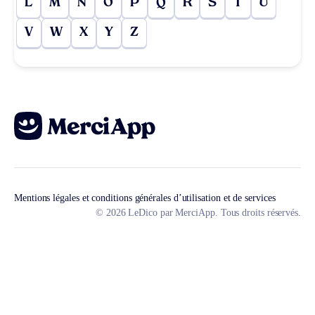
L
M
N
O
P
Q
R
S
T
U
V
W
X
Y
Z
Mentions légales et conditions générales d’utilisation et de services
© 2026 LeDico par MerciApp. Tous droits réservés.