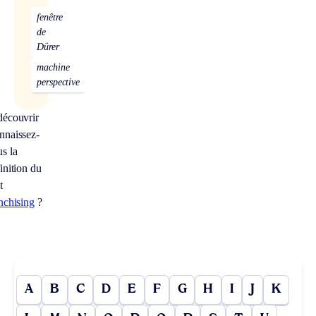
fenêtre
de
Dürer
machine
perspective
découvrir
nnaissez-
s la
inition du
t
nchising
?
A
B
C
D
E
F
G
H
I
J
K