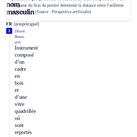
nom
longueur du bras du peintre détermine la distance entre l’œilleton
masculin
et le cadre. » (Source : Perspectiva artificialis)
FR
[pɛʀspɛktɔgʀaf]
1
Dessin.
Beaux-
arts.
Instrument
composé
d’un
cadre
en
bois
et
d’une
vitre
quadrillée
où
sont
reportés