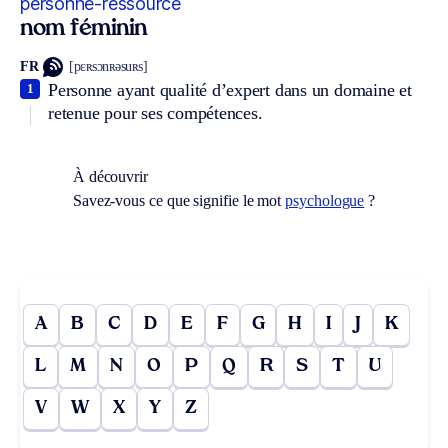
personne-ressource
nom féminin
FR
[pɛʀsɔnʀəsuʀs]
Personne ayant qualité d’expert dans un domaine et
1
retenue pour ses compétences.
À découvrir
Savez-vous ce que signifie le mot
psychologue
?
A
B
C
D
E
F
G
H
I
J
K
L
M
N
O
P
Q
R
S
T
U
V
W
X
Y
Z