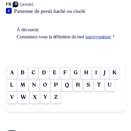
FR
[pɛʀsije]
Parsemer de persil haché ou ciselé.
1
À découvrir
Connaissez-vous la définition du mot
paroxysmique
?
A
B
C
D
E
F
G
H
I
J
K
L
M
N
O
P
Q
R
S
T
U
V
W
X
Y
Z