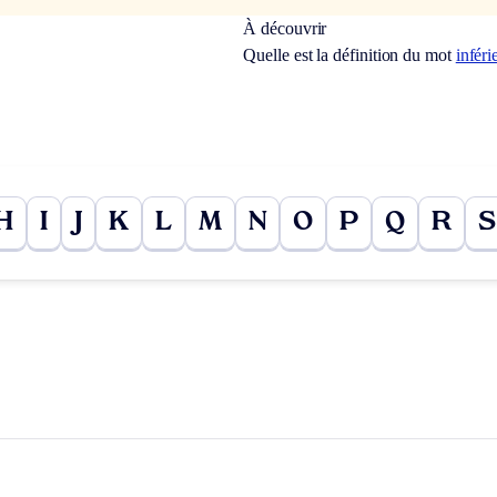
À découvrir
Quelle est la définition du mot
infér
H
I
J
K
L
M
N
O
P
Q
R
S