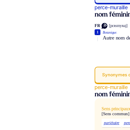
perce-muraille
nom fémini
FR
[pɛʀsmyʀaj]
1
Botanique.
Autre nom de 
Synonymes 
perce-muraille
nom fémini
Sens principau
[Sens commun]
pariétaire
per