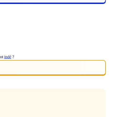
mot
indé
?