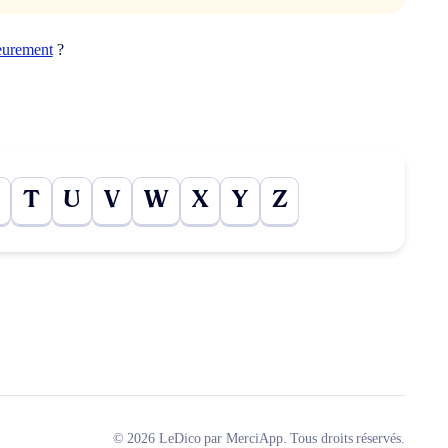
ieurement
?
T
U
V
W
X
Y
Z
© 2026 LeDico par MerciApp. Tous droits réservés.