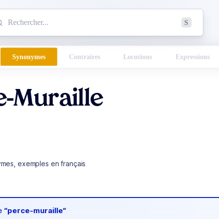
mmencez à chercher un mot dans le dictionnaire :
S
esults found.
Synonymes
Contraires
Locutions
Expressions
-Muraille
ymes, exemples en français
de
“perce-muraille“