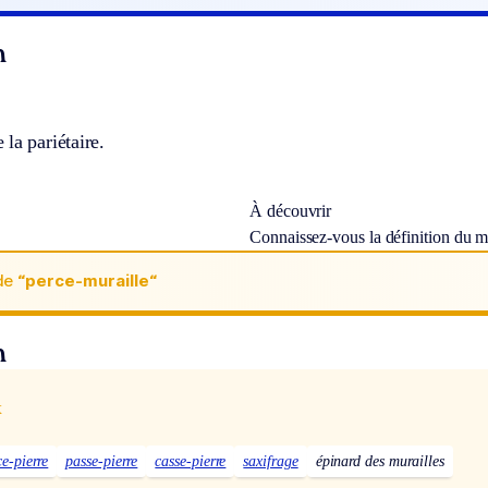
n
la pariétaire.
À découvrir
Connaissez-vous la définition du 
de
“perce-muraille“
n
x
ce-pierre
passe-pierre
casse-pierre
saxifrage
épinard des murailles