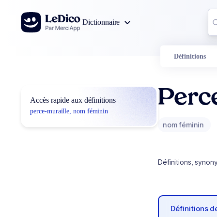
Aller au contenu
Co
Dictionnaire
0
r
Définitions
Perce
Accès rapide aux définitions
perce-muraille, nom féminin
nom féminin
Définitions, synon
Définitions 