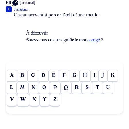
FR
[pɛʀsmøl]
1
Technique.
Ciseau servant à percer l’œil d’une meule.
À découvrir
Savez-vous ce que signifie le mot
corrigé
?
A
B
C
D
E
F
G
H
I
J
K
L
M
N
O
P
Q
R
S
T
U
V
W
X
Y
Z