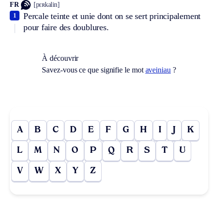
FR
[pɛʀkalin]
Percale teinte et unie dont on se sert principalement
1
pour faire des doublures.
À découvrir
Savez-vous ce que signifie le mot
aveiniau
?
A
B
C
D
E
F
G
H
I
J
K
L
M
N
O
P
Q
R
S
T
U
V
W
X
Y
Z