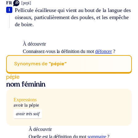
FR
[pepi]
Pellicule écailleuse qui vient au bout de la langue des
1
oiseaux, particulièrement des poules, et les empêche
de boire.
À découvrir
Connaissez-vous la définition du mot
défoncer
?
Synonymes de
“pépie“
pépie
nom féminin
Expressions
avoir la pépie
avoir très soif
À découvrir
Quelle est la définition du mot
sommaire
?