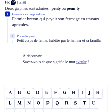
FR
[pɛnti]
Deux graphies sont admises :
penty
ou
penn-ty
.
1
Usage ancien.
Régionalisme.
Fermier breton qui payait son fermage en travaux
agricoles.
a
Par métonymie.
Petit corps de ferme, habitée par le fermier et sa famille.
À découvrir
Savez-vous ce que signifie le mot
aveulir
?
A
B
C
D
E
F
G
H
I
J
K
L
M
N
O
P
Q
R
S
T
U