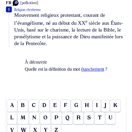
FR
[pɑ̃tkotism]
1
Religion chrétienne.
Mouvement religieux protestant, courant de
e
l’évangélisme, né au début du XX
siècle aux États-
Unis, basé sur le charisme, la lecture de la Bible, le
prosélytisme et la puissance de Dieu manifestée lors
de la Pentecôte.
À découvrir
Quelle est la définition du mot
étanchement
?
A
B
C
D
E
F
G
H
I
J
K
L
M
N
O
P
Q
R
S
T
U
V
W
X
Y
Z