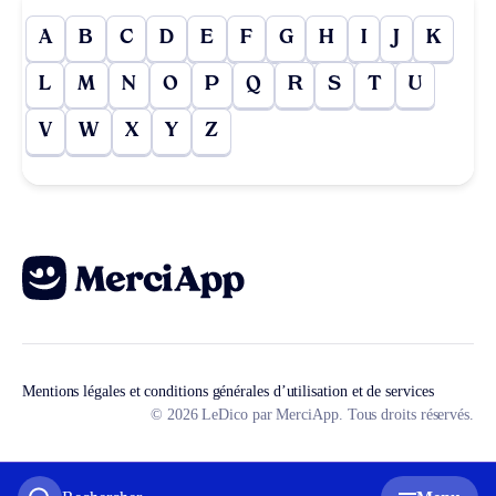
A
B
C
D
E
F
G
H
I
J
K
L
M
N
O
P
Q
R
S
T
U
V
W
X
Y
Z
Mentions légales et conditions générales d’utilisation et de services
© 2026 LeDico par MerciApp. Tous droits réservés.