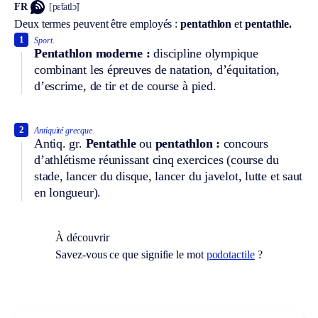
FR
[pɛ̃tatlɔ̃]
Deux termes peuvent être employés :
pentathlon
et
pentathle.
1
Sport.
Pentathlon moderne :
discipline olympique
combinant les épreuves de natation, d’équitation,
d’escrime, de tir et de course à pied.
2
Antiquité grecque.
Antiq. gr.
Pentathle
ou
pentathlon :
concours
d’athlétisme réunissant cinq exercices (course du
stade, lancer du disque, lancer du javelot, lutte et saut
en longueur).
À découvrir
Savez-vous ce que signifie le mot
podotactile
?