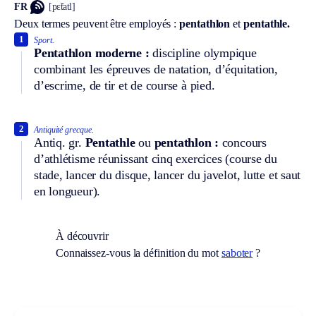
FR
[pɛ̃tatl]
Deux termes peuvent être employés :
pentathlon
et
pentathle.
1
Sport.
Pentathlon moderne :
discipline olympique
combinant les épreuves de natation, d’équitation,
d’escrime, de tir et de course à pied.
2
Antiquité grecque.
Antiq. gr.
Pentathle
ou
pentathlon :
concours
d’athlétisme réunissant cinq exercices (course du
stade, lancer du disque, lancer du javelot, lutte et saut
en longueur).
À découvrir
Connaissez-vous la définition du mot
saboter
?