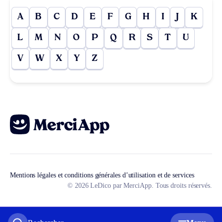
A
B
C
D
E
F
G
H
I
J
K
L
M
N
O
P
Q
R
S
T
U
V
W
X
Y
Z
Mentions légales et conditions générales d’utilisation et de services
© 2026 LeDico par MerciApp. Tous droits réservés.