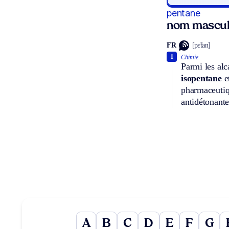
pentane
nom mascul
FR
[pɛ̃tan]
1
Chimie.
Parmi les al
isopentane
e
pharmaceutiqu
antidétonante
A
B
C
D
E
F
G