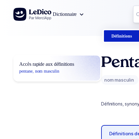
Aller au contenu
Co
Dictionnaire
0
r
Définitions
Pent
Accès rapide aux définitions
pentane, nom masculin
nom masculin
Définitions, synon
Définitions 