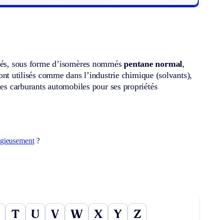
turés, sous forme d’isomères nommés
pentane normal
,
 sont utilisés comme dans l’industrie chimique (solvants),
des carburants automobiles pour ses propriétés
igieusement
?
T
U
V
W
X
Y
Z