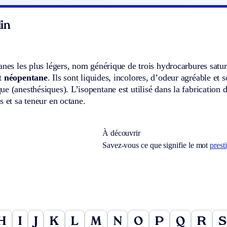
in
canes les plus légers, nom générique de trois hydrocarbures sa
t
néopentane
. Ils sont liquides, incolores, d’odeur agréable et
e (anesthésiques). L’isopentane est utilisé dans la fabrication 
s et sa teneur en octane.
À découvrir
Savez-vous ce que signifie le mot
prest
H
I
J
K
L
M
N
O
P
Q
R
S