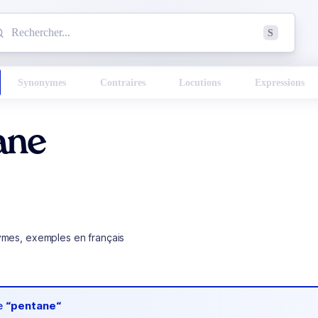
mmencez à chercher un mot dans le dictionnaire :
S
esults found.
Synonymes
Contraires
Locutions
Expressions
ane
ymes, exemples en français
de
“pentane“