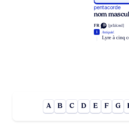
pentacorde
nom mascul
FR
[pɛ̃takɔʀd]
1
Antiquité.
Lyre à cinq c
A
B
C
D
E
F
G