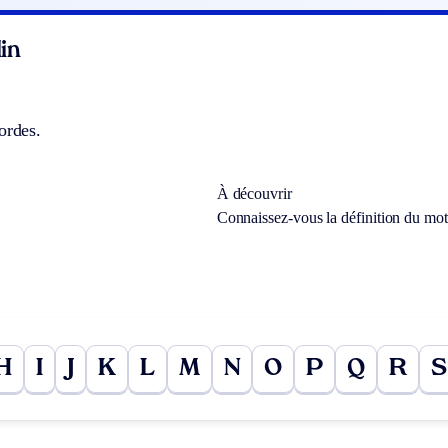
in
ordes.
À découvrir
Connaissez-vous la définition du mo
H
I
J
K
L
M
N
O
P
Q
R
S