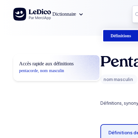
Aller au contenu
Co
Dictionnaire
0
r
Définitions
Pent
Accès rapide aux définitions
pentacorde, nom masculin
nom masculin
Définitions, synon
Définitions 