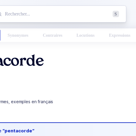
mmencez à chercher un mot dans le dictionnaire :
S
esults found.
Synonymes
Contraires
Locutions
Expressions
acorde
ymes, exemples en français
de
“pentacorde“