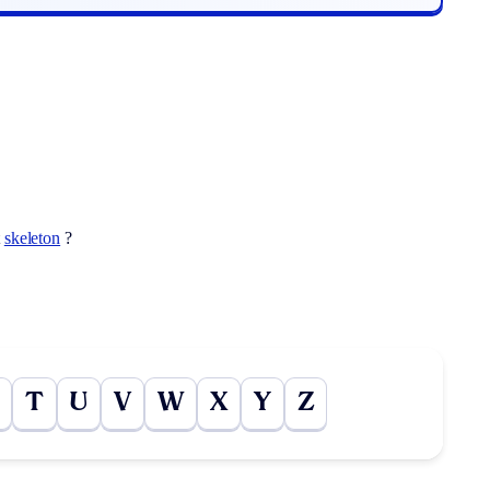
t
skeleton
?
T
U
V
W
X
Y
Z