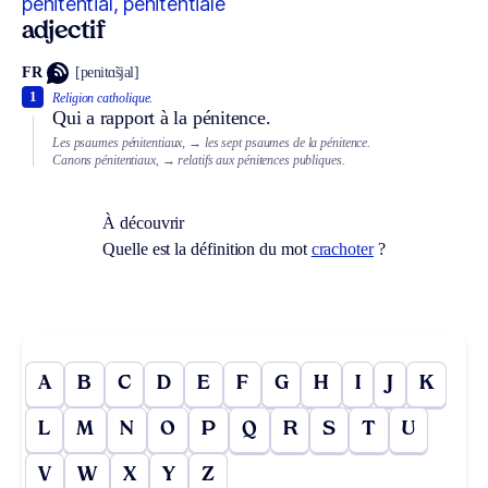
pénitential, pénitentiale
adjectif
FR
[penitɑ̃sjal]
1
Religion catholique.
Qui a rapport à la pénitence.
Les psaumes pénitentiaux,
→ les sept psaumes de la pénitence.
Canons pénitentiaux,
→ relatifs aux pénitences publiques.
À découvrir
Quelle est la définition du mot
crachoter
?
A
B
C
D
E
F
G
H
I
J
K
L
M
N
O
P
Q
R
S
T
U
V
W
X
Y
Z