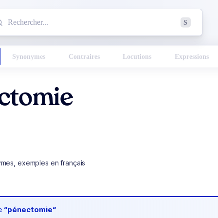
mmencez à chercher un mot dans le dictionnaire :
S
esults found.
Synonymes
Contraires
Locutions
Expressions
ctomie
ymes, exemples en français
de
“pénectomie“