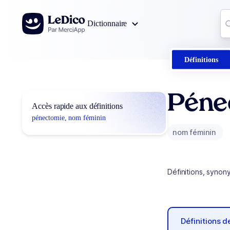
Aller au contenu
Co
Dictionnaire
0
r
Définitions
Péne
Accès rapide aux définitions
pénectomie, nom féminin
nom féminin
Définitions, synon
Définitions 