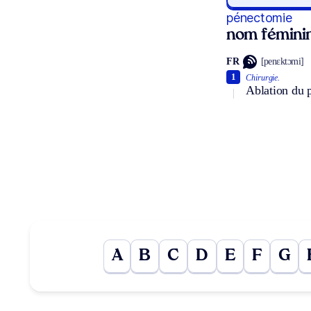
pénectomie
nom fémini
FR
[penɛktɔmi]
1
Chirurgie.
Ablation du p
A
B
C
D
E
F
G