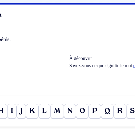
n
énis.
À découvrir
Savez-vous ce que signifie le mot
H
I
J
K
L
M
N
O
P
Q
R
S