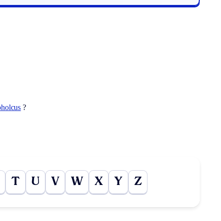
pholcus
?
T
U
V
W
X
Y
Z