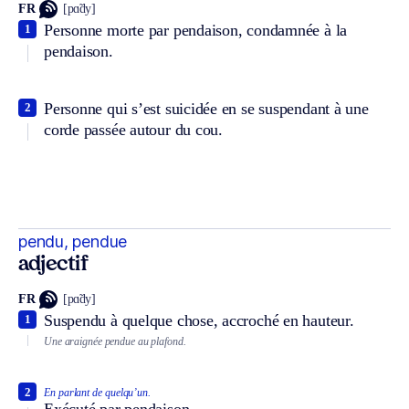
FR
[pɑ̃dy]
Personne morte par pendaison, condamnée à la
1
pendaison.
Personne qui s’est suicidée en se suspendant à une
2
corde passée autour du cou.
pendu, pendue
adjectif
FR
[pɑ̃dy]
Suspendu à quelque chose, accroché en hauteur.
1
Une araignée pendue au plafond.
2
En parlant de quelqu’un.