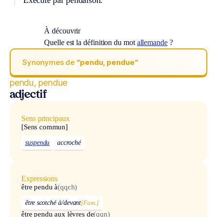
Exécuté par pendaison.
À découvrir
Quelle est la définition du mot
allemande
?
Synonymes de
“pendu, pendue“
pendu, pendue
adjectif
Sens principaux
[Sens commun]
suspendu
accroché
Expressions
être pendu à
(qqch)
être scotché à/devant
[Fam.]
être pendu aux lèvres de
(qqn)