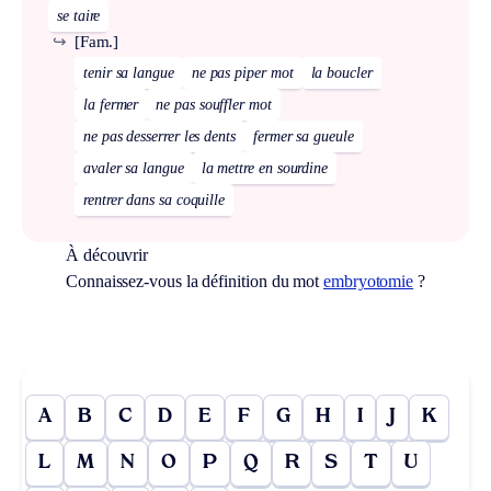
se taire
↪
[Fam.]
tenir sa langue
ne pas piper mot
la boucler
la fermer
ne pas souffler mot
ne pas desserrer les dents
fermer sa gueule
avaler sa langue
la mettre en sourdine
rentrer dans sa coquille
À découvrir
Connaissez-vous la définition du mot
embryotomie
?
A
B
C
D
E
F
G
H
I
J
K
L
M
N
O
P
Q
R
S
T
U