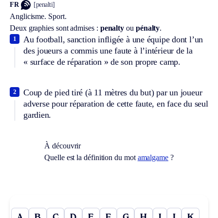
FR
[penalti]
Anglicisme.
Sport.
Deux graphies sont admises :
penalty
ou
pénalty
.
Au football, sanction infligée à une équipe dont l’un
1
des joueurs a commis une faute à l’intérieur de la
« surface de réparation » de son propre camp.
Coup de pied tiré (à 11 mètres du but) par un joueur
2
adverse pour réparation de cette faute, en face du seul
gardien.
À découvrir
Quelle est la définition du mot
amalgame
?
A
B
C
D
E
F
G
H
I
J
K