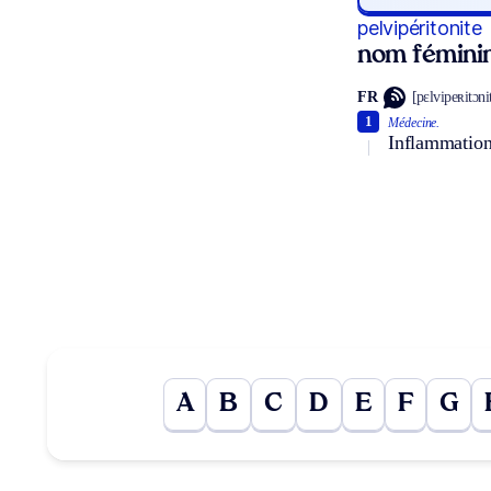
pelvipéritonite
nom fémini
FR
[pɛlvipeʀitɔni
1
Médecine.
Inflammation 
A
B
C
D
E
F
G