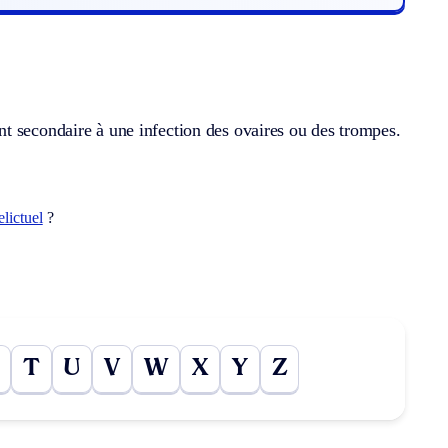
t secondaire à une infection des ovaires ou des trompes.
elictuel
?
T
U
V
W
X
Y
Z