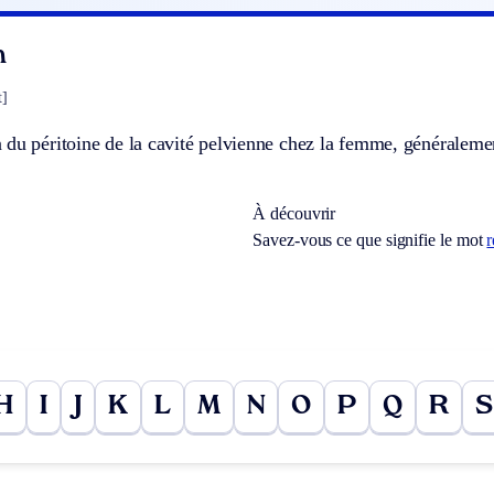
n
t]
du péritoine de la cavité pelvienne chez la femme, généralemen
À découvrir
Savez-vous ce que signifie le mot
r
H
I
J
K
L
M
N
O
P
Q
R
S