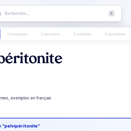
mmencez à chercher un mot dans le dictionnaire :
S
esults found.
Synonymes
Contraires
Locutions
Expressions
péritonite
ymes, exemples en français
de
“pelvipéritonite“