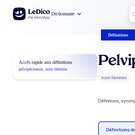
Aller au contenu
Co
Dictionnaire
0
r
Définitions
Pelvi
Accès rapide aux définitions
pelvipéritonite, nom féminin
nom féminin
Définitions, synon
Définitions 