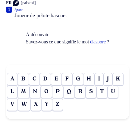
FR
[pəlɔtaʀi]
1
Sport.
Joueur de pelote basque.
À découvrir
Savez-vous ce que signifie le mot
diaspore
?
A
B
C
D
E
F
G
H
I
J
K
L
M
N
O
P
Q
R
S
T
U
V
W
X
Y
Z