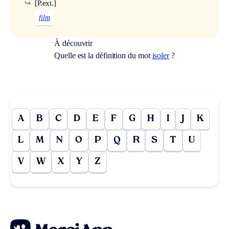
↪
[P.ext.]
film
À découvrir
Quelle est la définition du mot
isoler
?
A
B
C
D
E
F
G
H
I
J
K
L
M
N
O
P
Q
R
S
T
U
V
W
X
Y
Z