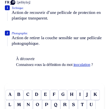
FR
[pelikylaʒ]
1
Technique.
Action de recouvrir d’une pellicule de protection en
plastique transparent.
2
Photographie.
Action de retirer la couche sensible sur une pellicule
photographique.
À découvrir
Connaissez-vous la définition du mot
inoculation
?
A
B
C
D
E
F
G
H
I
J
K
L
M
N
O
P
Q
R
S
T
U