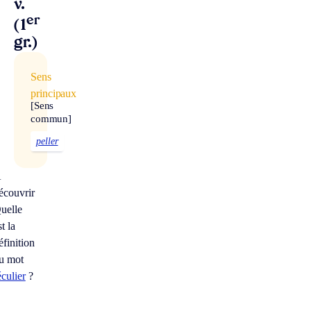
v.
er
(1
gr.)
Sens
principaux
[Sens
commun]
peller
À
écouvrir
uelle
st la
éfinition
u mot
éculier
?