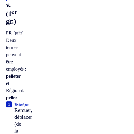
v.
er
(1
gr.)
FR
[pɛlte]
Deux
termes
peuvent
être
employés :
pelleter
et
Régional.
peller
.
1
Technique.
Remuer,
déplacer
(de
la