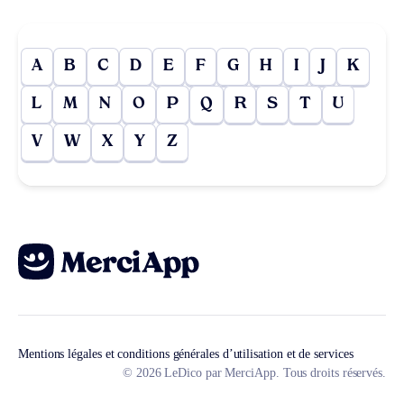
A
B
C
D
E
F
G
H
I
J
K
L
M
N
O
P
Q
R
S
T
U
V
W
X
Y
Z
Mentions légales et conditions générales d’utilisation et de services
© 2026 LeDico par MerciApp. Tous droits réservés.