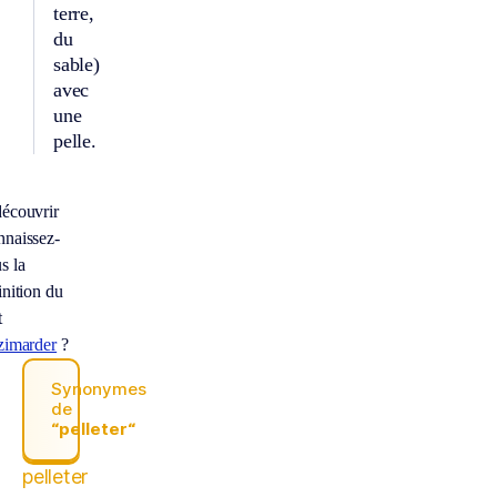
terre,
du
sable)
avec
une
pelle.
écouvrir
naissez-
s la
inition du
t
zimarder
?
Synonymes
de
“pelleter“
pelleter