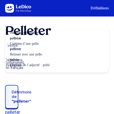
Aller au contenu
Définitions
Pelleter
Ne pas confondre
pelletée
Contenu d’une pelle.
verbe
pelleter
Remuer avec une pelle.
Définitions,
peltée
synonymes,
exemples
Féminin de l’adjectif : pelté.
en français
Définitions
de
“pelleter“
pelleter