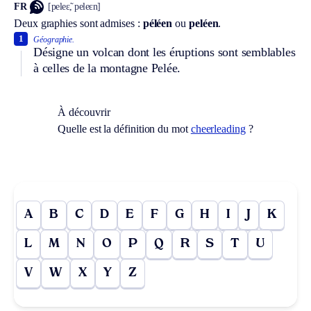
FR
[peleɛ̃, peleɛn]
Deux graphies sont admises :
péléen
ou
peléen
.
1
Géographie.
Désigne un volcan dont les éruptions sont semblables
à celles de la montagne Pelée.
À découvrir
Quelle est la définition du mot
cheerleading
?
A
B
C
D
E
F
G
H
I
J
K
L
M
N
O
P
Q
R
S
T
U
V
W
X
Y
Z