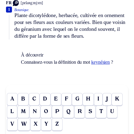
FR
[pelaʀgɔnjɔm]
1
Botanique.
Plante dicotylédone, herbacée, cultivée en ornement
pour ses fleurs aux couleurs variées. Bien que voisin
du géranium avec lequel on le confond souvent, il
diffère par la forme de ses fleurs.
À découvrir
Connaissez-vous la définition du mot
keynésien
?
A
B
C
D
E
F
G
H
I
J
K
L
M
N
O
P
Q
R
S
T
U
V
W
X
Y
Z