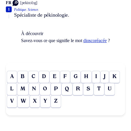
FR
[pekinɔlɔg]
1
Politique.
Science.
Spécialiste de pékinologie.
À découvrir
Savez-vous ce que signifie le mot
dioscoréacée
?
A
B
C
D
E
F
G
H
I
J
K
L
M
N
O
P
Q
R
S
T
U
V
W
X
Y
Z