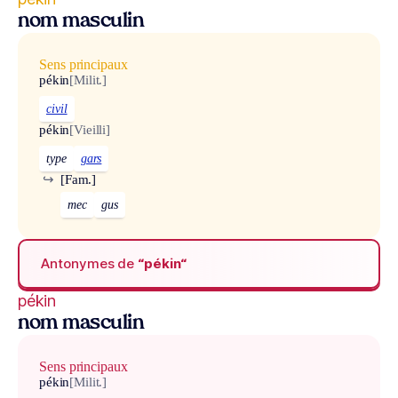
nom masculin
Sens principaux
pékin
[Milit.]
civil
pékin
[Vieilli]
type
gars
↪
[Fam.]
mec
gus
Antonymes de
“pékin“
pékin
nom masculin
Sens principaux
pékin
[Milit.]