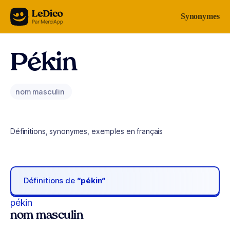
Aller au contenu
Synonymes
Pékin
nom masculin
Définitions, synonymes, exemples en français
Définitions de
“pékin“
pékin
nom masculin