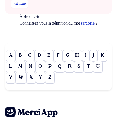
militaire
À découvrir
Connaissez-vous la définition du mot
sardoine
?
A
B
C
D
E
F
G
H
I
J
K
L
M
N
O
P
Q
R
S
T
U
V
W
X
Y
Z