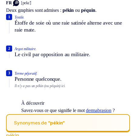
FR
[pekɛ̃]
Deux graphies sont admises :
pékin
ou
péquin
.
1
Textile.
Étoffe de soie où une raie satinée alterne avec une
raie mate.
2
Argot militaire.
Le civil par opposition au militaire.
3
Terme péjoratif.
Personne quelconque.
Il n’y a pas un pékin (ou péquin) ici.
À découvrir
Savez-vous ce que signifie le mot
dermabrasion
?
Synonymes de
“pékin“
pékin