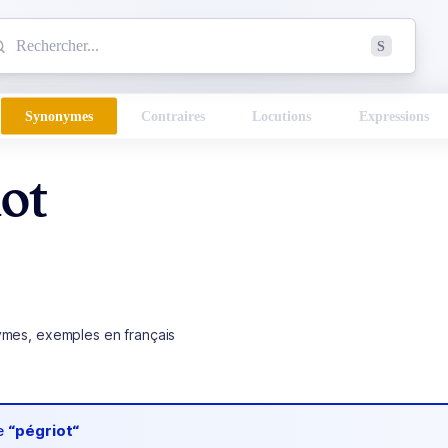
mmencez à chercher un mot dans le dictionnaire :
S
esults found.
Synonymes
Contraires
Locutions
Expressions
ot
ymes, exemples en français
de
“pégriot“