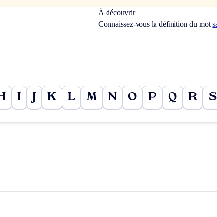
À découvrir
Connaissez-vous la définition du mot
s
H
I
J
K
L
M
N
O
P
Q
R
S