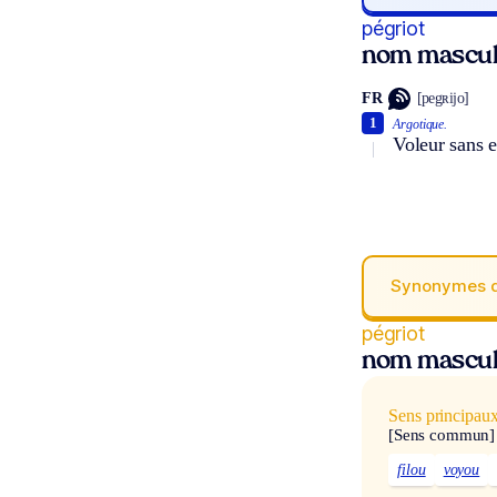
pégriot
nom mascul
FR
[pegʀijo]
1
Argotique.
Voleur sans e
Synonymes 
pégriot
nom mascul
Sens principau
[Sens commun]
filou
voyou