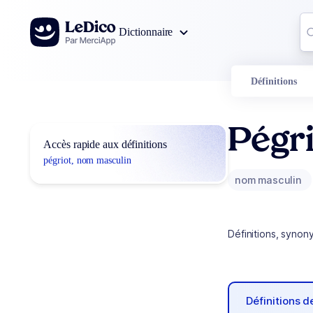
Aller au contenu
Co
Dictionnaire
0
r
Définitions
Pégri
Accès rapide aux définitions
pégriot, nom masculin
nom masculin
Définitions, synon
Définitions 