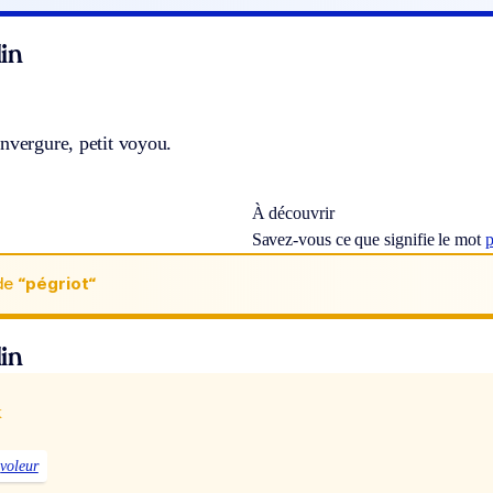
in
nvergure, petit voyou.
À découvrir
Savez-vous ce que signifie le mot
p
de
“pégriot“
in
x
voleur