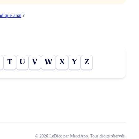
adique-anal
?
T
U
V
W
X
Y
Z
© 2026 LeDico par MerciApp. Tous droits réservés.