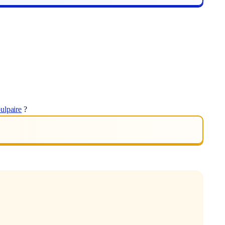
ulpaire
?