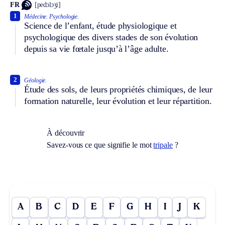
FR
[pedɔlɔʒi]
1
Médecine.
Psychologie.
Science de l’enfant, étude physiologique et
psychologique des divers stades de son évolution
depuis sa vie fœtale jusqu’à l’âge adulte.
2
Géologie.
Étude des sols, de leurs propriétés chimiques, de leur
formation naturelle, leur évolution et leur répartition.
À découvrir
Savez-vous ce que signifie le mot
tripale
?
A
B
C
D
E
F
G
H
I
J
K