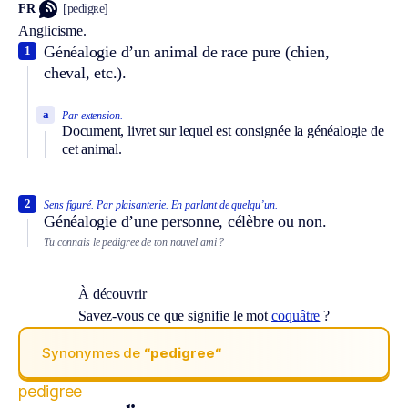
FR
[pedigʀe]
Anglicisme.
Généalogie d’un animal de race pure (chien,
1
cheval, etc.).
a
Par extension.
Document, livret sur lequel est consignée la généalogie de
cet animal.
2
Sens figuré.
Par plaisanterie.
En parlant de quelqu’un.
Généalogie d’une personne, célèbre ou non.
Tu connais le pedigree de ton nouvel ami ?
À découvrir
Savez-vous ce que signifie le mot
coquâtre
?
Synonymes de
“pedigree“
pedigree