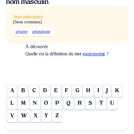
nom masculin
Sens principaux
[Sens commun]
origine
généalogie
À découvrir
Quelle est la définition du mot
gastronomie
?
A
B
C
D
E
F
G
H
I
J
K
L
M
N
O
P
Q
R
S
T
U
V
W
X
Y
Z