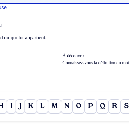
use
z]
ed ou qui lui appartient.
À découvrir
Connaissez-vous la définition du mo
H
I
J
K
L
M
N
O
P
Q
R
S