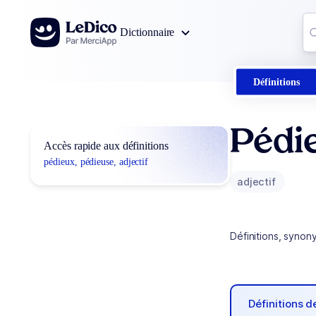
Aller au contenu
Co
Dictionnaire
0
r
Définitions
Pédi
Accès rapide aux définitions
pédieux, pédieuse, adjectif
adjectif
Définitions, synon
Définitions 