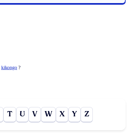
t
kikongo
?
T
U
V
W
X
Y
Z