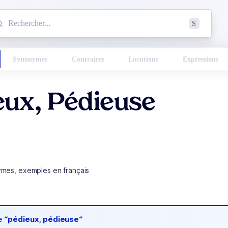
mmencez à chercher un mot dans le dictionnaire :
S
esults found.
Synonymes
Contraires
Locutions
Expressions
eux, Pédieuse
ymes, exemples en français
de
“pédieux, pédieuse“