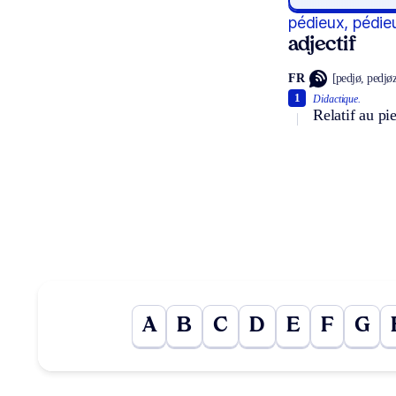
pédieux, pédie
adjectif
FR
[pedjø, pedjø
1
Didactique.
Relatif au pi
A
B
C
D
E
F
G