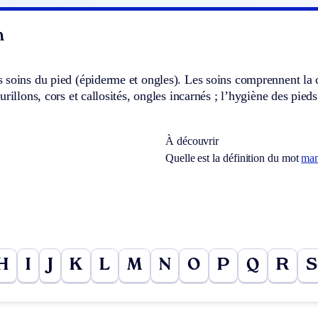
n
soins du pied (épiderme et ongles). Les soins comprennent la co
urillons, cors et callosités, ongles incarnés ; l’hygiène des pied
À découvrir
Quelle est la définition du mot
man
H
I
J
K
L
M
N
O
P
Q
R
S