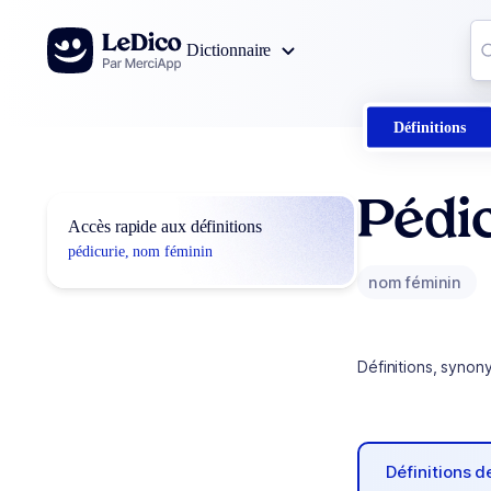
Aller au contenu
Co
Dictionnaire
0
r
Définitions
Pédi
Accès rapide aux définitions
pédicurie, nom féminin
nom féminin
Définitions, synon
Définitions 