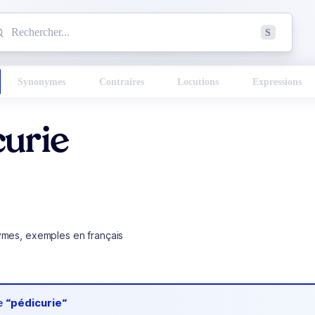
mmencez à chercher un mot dans le dictionnaire :
S
esults found.
Synonymes
Contraires
Locutions
Expressions
curie
ymes, exemples en français
de
“pédicurie“