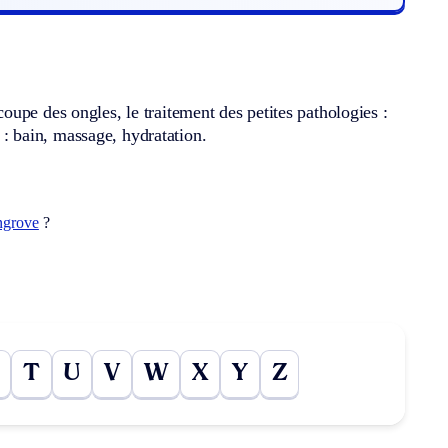
upe des ongles, le traitement des petites pathologies :
s : bain, massage, hydratation.
grove
?
T
U
V
W
X
Y
Z