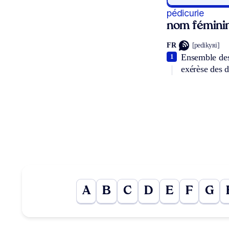
pédicurie
nom fémini
FR
[pedikyʀi]
Ensemble des 
1
exérèse des d
A
B
C
D
E
F
G