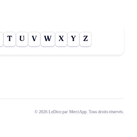
T
U
V
W
X
Y
Z
© 2026 LeDico par MerciApp. Tous droits réservés.