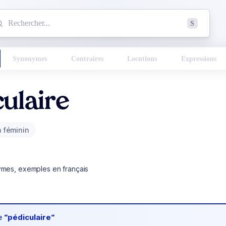
mmencez à chercher un mot dans le dictionnaire :
S
esults found.
Synonymes
Contraires
Locutions
Expressions
ulaire
 féminin
ymes, exemples en français
de
“pédiculaire“