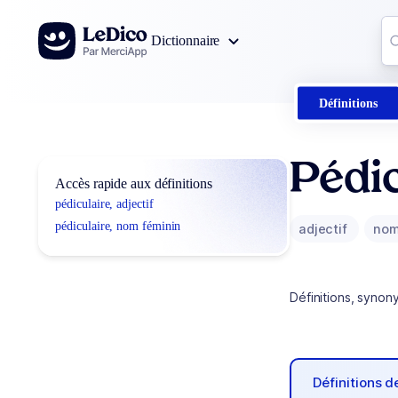
Aller au contenu
Co
Dictionnaire
0
r
Définitions
Pédic
Accès rapide aux définitions
pédiculaire, adjectif
pédiculaire, nom féminin
adjectif
nom
Définitions, synon
Définitions 