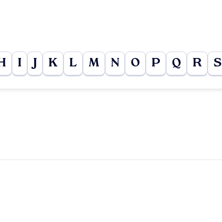
H
I
J
K
L
M
N
O
P
Q
R
S