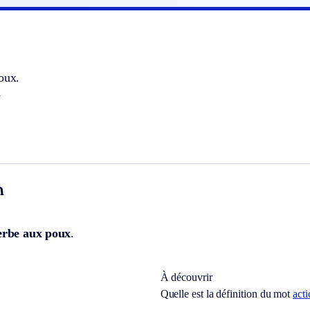
oux.
.
n
erbe aux poux
.
À découvrir
Quelle est la définition du mot
act