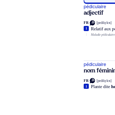
pédiculaire
adjectif
FR
[pedikylɛʀ]
Relatif aux p
1
Maladie pédiculaire
pédiculaire
nom fémini
FR
[pedikylɛʀ]
Plante dite
h
1