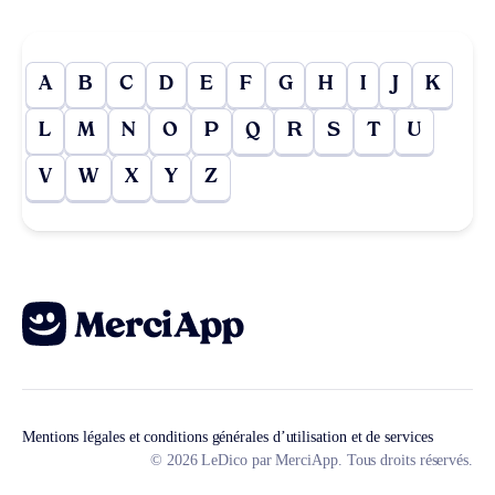
A
B
C
D
E
F
G
H
I
J
K
L
M
N
O
P
Q
R
S
T
U
V
W
X
Y
Z
Mentions légales et conditions générales d’utilisation et de services
© 2026 LeDico par MerciApp. Tous droits réservés.