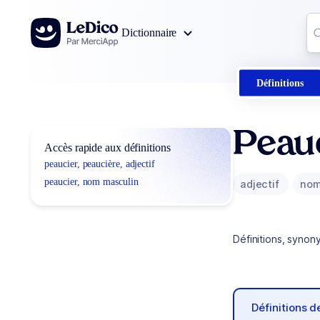
Aller au contenu
Co
Dictionnaire
0
r
Définitions
Peauc
Accès rapide aux définitions
peaucier, peaucière, adjectif
peaucier, nom masculin
adjectif
nom
Définitions, synon
Définitions 