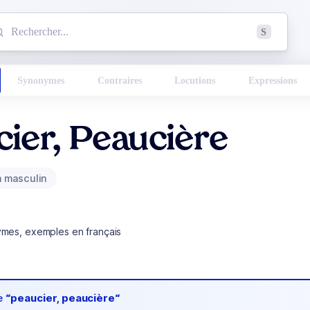
mmencez à chercher un mot dans le dictionnaire :
S
esults found.
Synonymes
Contraires
Locutions
Expressions
ier, Peaucière
 masculin
ymes, exemples en français
de
“peaucier, peaucière“