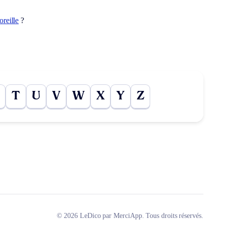
oreille
?
T
U
V
W
X
Y
Z
© 2026 LeDico par MerciApp. Tous droits réservés.