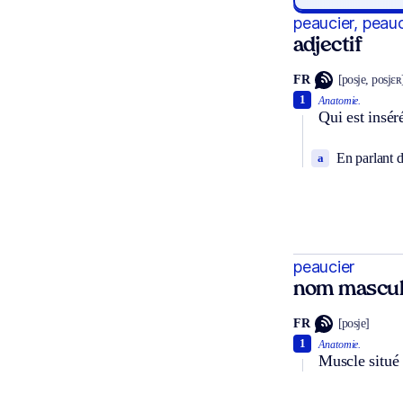
peaucier, peau
adjectif
FR
[posje, posjɛʀ
1
Anatomie.
Qui est insér
En parlant d
a
peaucier
nom mascul
FR
[posje]
1
Anatomie.
Muscle situé 