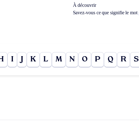
À découvrir
Savez-vous ce que signifie le mot
H
I
J
K
L
M
N
O
P
Q
R
S