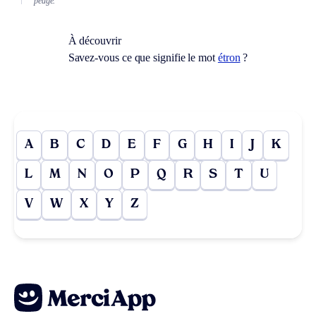
péage.
À découvrir
Savez-vous ce que signifie le mot
étron
?
A
B
C
D
E
F
G
H
I
J
K
L
M
N
O
P
Q
R
S
T
U
V
W
X
Y
Z