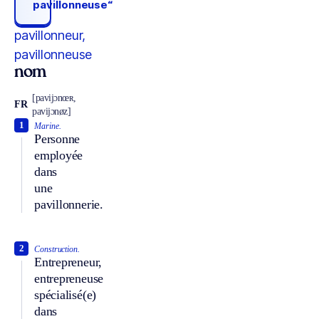
pavillonneuse“
pavillonneur,
pavillonneuse
nom
[pavijɔnœʀ,
FR
pavijɔnøz]
1
Marine.
Personne
employée
dans
une
pavillonnerie.
2
Construction.
Entrepreneur,
entrepreneuse
spécialisé(e)
dans