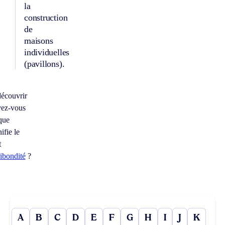
la
construction
de
maisons
individuelles
(pavillons).
écouvrir
vez-vous
que
nifie le
t
ribondité
?
A
B
C
D
E
F
G
H
I
J
K