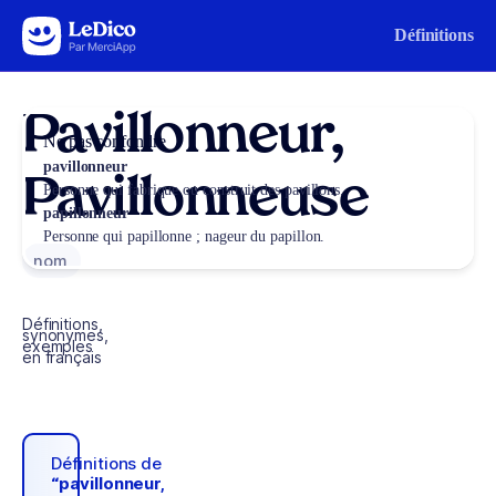
Aller au contenu
Définitions
Pavillonneur,
Ne pas confondre
pavillonneur
Pavillonneuse
Personne qui fabrique ou construit des pavillons.
papillonneur
Personne qui papillonne ; nageur du papillon.
nom
Définitions,
synonymes,
exemples
en français
Définitions de
“pavillonneur,