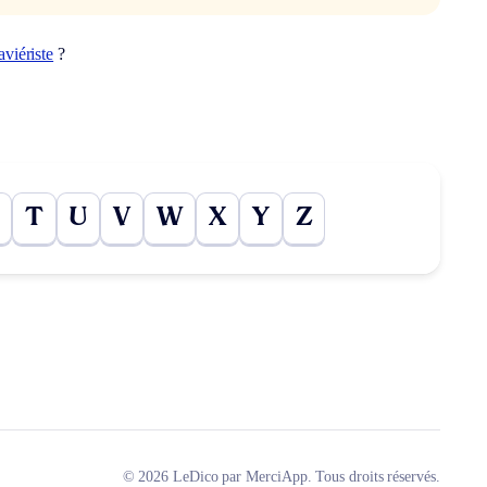
aviériste
?
T
U
V
W
X
Y
Z
© 2026 LeDico par MerciApp. Tous droits réservés.