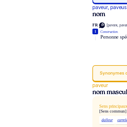
paveur, paveus
nom
FR
[pavœʀ, pavø
1
Construction.
Personne spéc
Synonymes 
paveur
nom mascul
Sens principau
[Sens commun]
dalleur
carrel