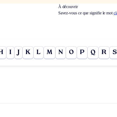
À découvrir
Savez-vous ce que signifie le mot
cl
H
I
J
K
L
M
N
O
P
Q
R
S