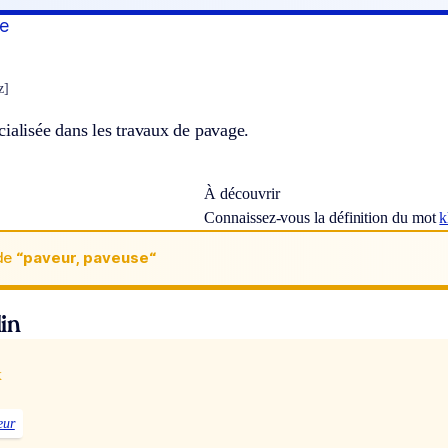
e
z]
ialisée dans les travaux de pavage.
À découvrir
Connaissez-vous la définition du mot
k
de
“paveur, paveuse“
in
x
eur