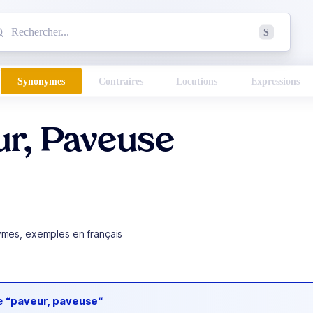
mmencez à chercher un mot dans le dictionnaire :
S
esults found.
Synonymes
Contraires
Locutions
Expressions
ur, Paveuse
ymes, exemples en français
de
“paveur, paveuse“