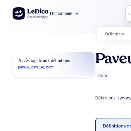
Aller au contenu
Co
Dictionnaire
0
r
Définitions
Pave
Accès rapide aux définitions
paveur, paveuse, nom
nom
Définitions, synon
Définitions 