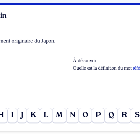
in
ment originaire du Japon.
À découvrir
Quelle est la définition du mot
réf
H
I
J
K
L
M
N
O
P
Q
R
S