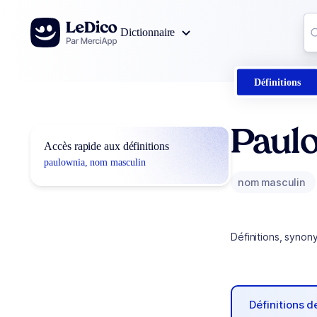
Aller au contenu
Co
Dictionnaire
0
r
Définitions
Paul
Accès rapide aux définitions
paulownia, nom masculin
nom masculin
Définitions, synon
Définitions 