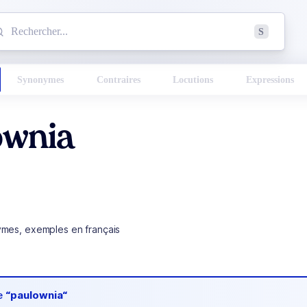
mmencez à chercher un mot dans le dictionnaire :
S
esults found.
Synonymes
Contraires
Locutions
Expressions
ownia
ymes, exemples en français
de
“paulownia“