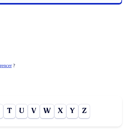
érencer
?
T
U
V
W
X
Y
Z