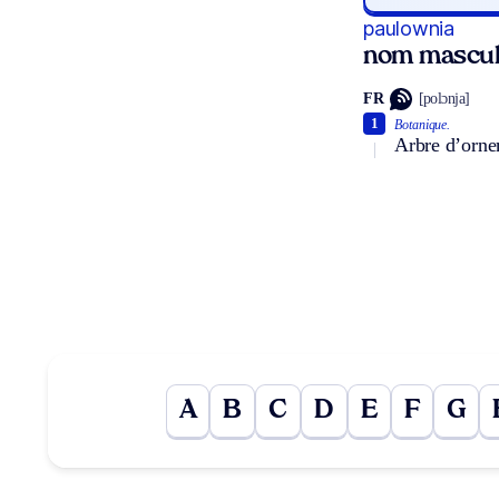
paulownia
nom mascul
FR
[polɔnja]
1
Botanique.
Arbre d’orne
A
B
C
D
E
F
G