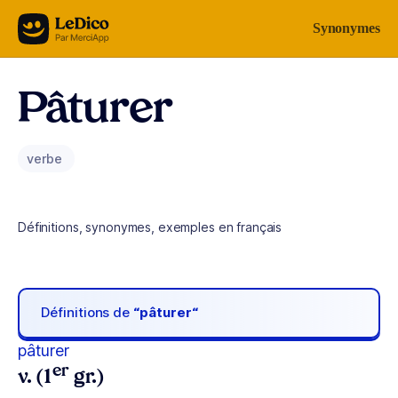
Aller au contenu
Synonymes
Pâturer
verbe
Définitions, synonymes, exemples en français
Définitions de
“pâturer“
pâturer
er
v. (1
gr.)