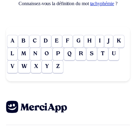
Connaissez-vous la définition du mot
tachyphémie
?
A
B
C
D
E
F
G
H
I
J
K
L
M
N
O
P
Q
R
S
T
U
V
W
X
Y
Z