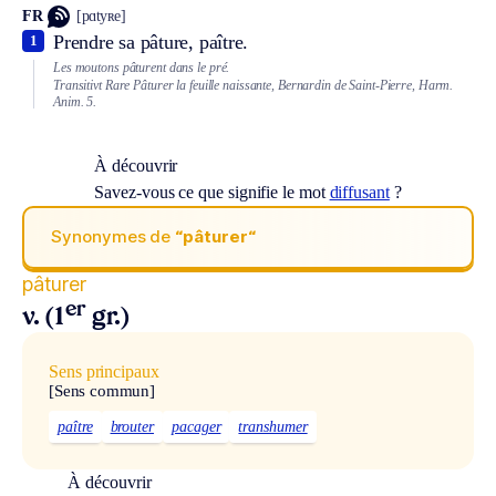
FR
[pɑtyʀe]
Prendre sa pâture, paître.
1
Les moutons pâturent dans le pré.
Transitivt
Rare
Pâturer la feuille naissante, Bernardin de Saint-Pierre, Harm.
Anim. 5.
À découvrir
Savez-vous ce que signifie le mot
diffusant
?
Synonymes de
“pâturer“
pâturer
er
v. (1
gr.)
Sens principaux
[Sens commun]
paître
brouter
pacager
transhumer
À découvrir