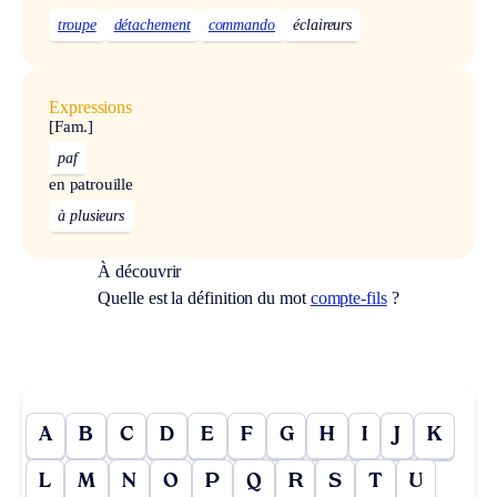
troupe
détachement
commando
éclaireurs
Expressions
[Fam.]
paf
en patrouille
à plusieurs
À découvrir
Quelle est la définition du mot
compte-fils
?
A
B
C
D
E
F
G
H
I
J
K
L
M
N
O
P
Q
R
S
T
U