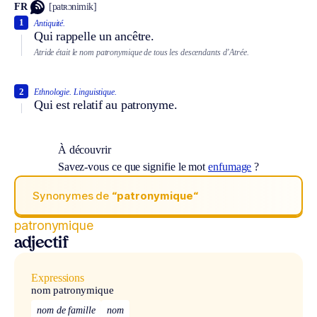
FR
[patʀɔnimik]
1
Antiquité.
Qui rappelle un ancêtre.
Atride était le nom patronymique de tous les descendants d’Atrée.
2
Ethnologie.
Linguistique.
Qui est relatif au patronyme.
À découvrir
Savez-vous ce que signifie le mot
enfumage
?
Synonymes de
“patronymique“
patronymique
adjectif
Expressions
nom patronymique
nom de famille
nom