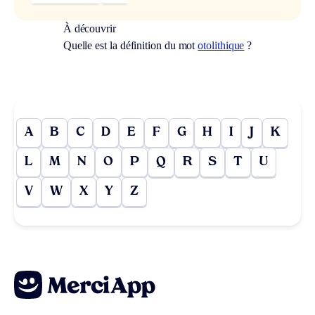
À découvrir
Quelle est la définition du mot
otolithique
?
A
B
C
D
E
F
G
H
I
J
K
L
M
N
O
P
Q
R
S
T
U
V
W
X
Y
Z