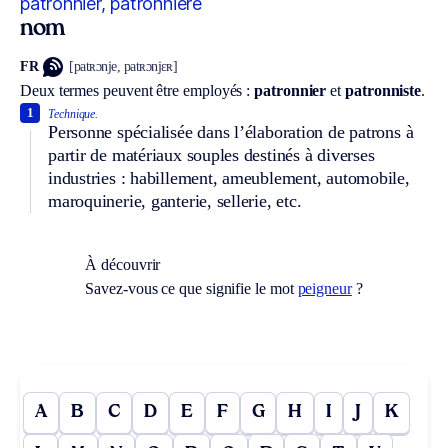
patronnier, patronnière
nom
FR
[patʀɔnje, patʀɔnjɛʀ]
Deux termes peuvent être employés :
patronnier
et
patronniste
.
1
Technique.
Personne spécialisée dans l’élaboration de patrons à
partir de matériaux souples destinés à diverses
industries : habillement, ameublement, automobile,
maroquinerie, ganterie, sellerie, etc.
À découvrir
Savez-vous ce que signifie le mot
peigneur
?
A
B
C
D
E
F
G
H
I
J
K