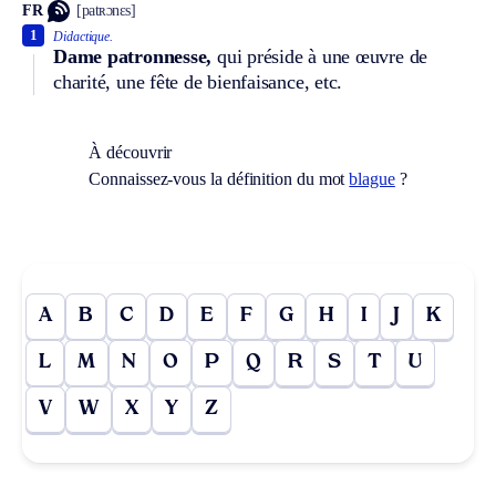
FR
[patʀɔnɛs]
1
Didactique.
Dame patronnesse,
qui préside à une œuvre de
charité, une fête de bienfaisance, etc.
À découvrir
Connaissez-vous la définition du mot
blague
?
A
B
C
D
E
F
G
H
I
J
K
L
M
N
O
P
Q
R
S
T
U
V
W
X
Y
Z