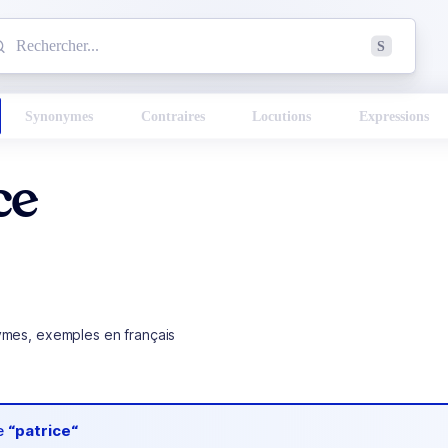
mmencez à chercher un mot dans le dictionnaire :
S
esults found.
Synonymes
Contraires
Locutions
Expressions
ce
ymes, exemples en français
de
“patrice“