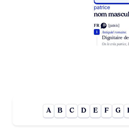
patrice
nom mascul
FR
[patʀis]
1
Antiquité romaine.
Dignitaire de
On le créa patrice, 
A
B
C
D
E
F
G