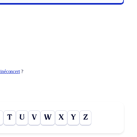
cinéconcert
?
T
U
V
W
X
Y
Z