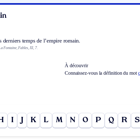
in
s derniers temps de l’empire romain.
La Fontaine, Fables, XI, 7.
À découvrir
Connaissez-vous la définition du mot
H
I
J
K
L
M
N
O
P
Q
R
S