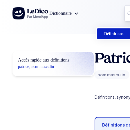
Aller au contenu
Co
Dictionnaire
0
r
Définitions
Patri
Accès rapide aux définitions
patrice, nom masculin
nom masculin
Définitions, synon
Définitions 