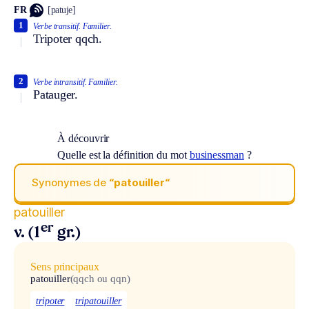
FR
[patuje]
1
Verbe transitif.
Familier.
Tripoter qqch.
2
Verbe intransitif.
Familier.
Patauger.
À découvrir
Quelle est la définition du mot
businessman
?
Synonymes de
“patouiller“
patouiller
er
v. (1
gr.)
Sens principaux
patouiller
(qqch ou qqn)
tripoter
tripatouiller