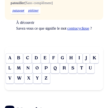
patouiller
[Sans complément]
patauger
piétiner
À découvrir
Savez-vous ce que signifie le mot
contracyclique
?
A
B
C
D
E
F
G
H
I
J
K
L
M
N
O
P
Q
R
S
T
U
V
W
X
Y
Z