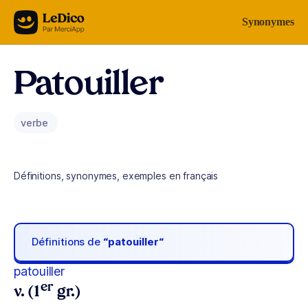
Aller au contenu
Synonymes
Patouiller
verbe
Définitions, synonymes, exemples en français
Définitions de
“patouiller“
patouiller
er
v. (1
gr.)