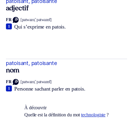
patoisant, patoisante
adjectif
FR
[patwazɑ̃, patwazɑ̃t]
Qui s’exprime en patois.
1
patoisant, patoisante
nom
FR
[patwazɑ̃, patwazɑ̃t]
Personne sachant parler en patois.
1
À découvrir
Quelle est la définition du mot
technologiste
?