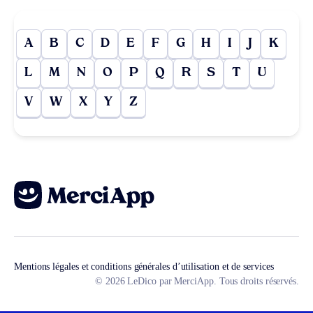
A
B
C
D
E
F
G
H
I
J
K
L
M
N
O
P
Q
R
S
T
U
V
W
X
Y
Z
Mentions légales et conditions générales d’utilisation et de services
© 2026 LeDico par MerciApp. Tous droits réservés.